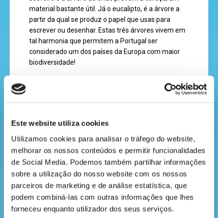
material bastante útil. Já o eucalipto, é a árvore a
recebe
partir da qual se produz o papel que usas para
escrever ou desenhar. Estas três árvores vivem em
a
tal harmonia que permitem a Portugal ser
revista
considerado um dos países da Europa com maior
biodiversidade!
hora
Queres um belo exemplo de floresta onde as
do
espécies florestais coexistem na perfeição? Esse
recreio
exemplo é a Quinta de São Francisco, situada no
Este website utiliza cookies
belíssimo distrito de Aveiro, que inclui o maior
arboreto de eucaliptos da Europa, com centenas de
Utilizamos cookies para analisar o tráfego do website, 
árvores notáveis, juntamente com mais de 350
melhorar os nossos conteúdos e permitir funcionalidades 
outras espécies vegetais, para além de mais de 51
cantinho
de Social Media. Podemos também partilhar informações 
espécies de aves.
sobre a utilização do nosso website com os nossos 
do
parceiros de marketing e de análise estatística, que 
saber
podem combiná-las com outras informações que lhes 
Os eucaliptos são a casa de inúmeras espécies de
forneceu enquanto utilizador dos seus serviços.
fauna e flora, que vivem em harmonia com outras