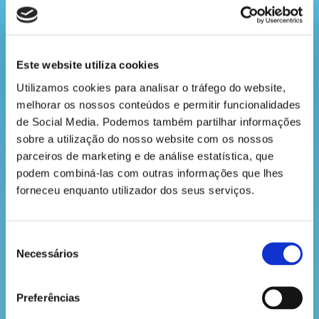
do
sempre o mesmo casal. Os ovos (entre 2 a 5) são
saber
depois colocados pelas fêmeas durante o mês de
março, nascendo as crias ao fim de 33 a 34 dias. E
sabes quanto tempo podem ficar no ninho? Cerca
Este website utiliza cookies
de dois meses!
Utilizamos cookies para analisar o tráfego do website, 
melhorar os nossos conteúdos e permitir funcionalidades 
Curiosidades sobre a cegonha-branca
de Social Media. Podemos também partilhar informações 
sobre a utilização do nosso website com os nossos 
parceiros de marketing e de análise estatística, que 
Pode viver até aos 33 anos em estado selvagem.
podem combiná-las com outras informações que lhes 
forneceu enquanto utilizador dos seus serviços.
É facilmente observada na propriedade gerida pela
The Navigator Company em Ribeira de Nisa, distrito
de Portalegre (interior do alto Alentejo), onde a
Seleção
espécie encontra boas condições para viver.
Necessários
de
consentimento
Em adulta, consegue alcançar um comprimento de
Preferências
115 cm (com o pescoço distendido) e uma