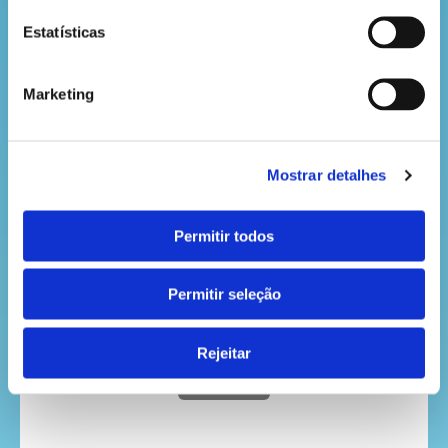
envergadura até 218 cm (com as asas abertas).
Estatísticas
Alimenta-se de insetos, lagostim-vermelho,
anfíbios, pequenos mamíferos e répteis.
Marketing
Esta espécie não vocaliza, mas produz um ruído
alto com o abrir e fechar do bico, que se ouve
Mostrar detalhes
sobretudo quando os casais se reúnem no ninho.
Permitir todos
Ao voar, mantém o pescoço esticado e projeta as
patas para trás, tornando a sua silhueta bem
distinta da maior parte das restantes aves.
Permitir seleção
Rejeitar
VOLTAR