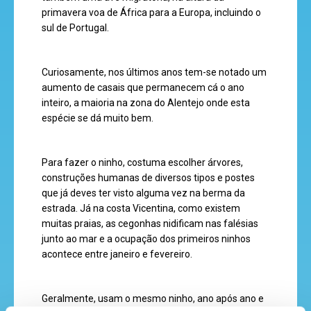
super
primavera voa de África para a Europa, incluindo o
eventos
sul de Portugal.
Curiosamente, nos últimos anos tem-se notado um
recebe
aumento de casais que permanecem cá o ano
inteiro, a maioria na zona do Alentejo onde esta
a
espécie se dá muito bem.
revista
Para fazer o ninho, costuma escolher árvores,
construções humanas de diversos tipos e postes
hora
que já deves ter visto alguma vez na berma da
do
estrada. Já na costa Vicentina, como existem
recreio
muitas praias, as cegonhas nidificam nas falésias
junto ao mar e a ocupação dos primeiros ninhos
acontece entre janeiro e fevereiro.
cantinho
Geralmente, usam o mesmo ninho, ano após ano e