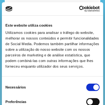
a
Descobre neste episódio como a Nádia e o Vasco
revista
ajudaram a apicultora Alice a encontrar novamente
as abelhas. Carrega no Play!
Este website utiliza cookies
hora
Utilizamos cookies para analisar o tráfego do website, 
do
melhorar os nossos conteúdos e permitir funcionalidades 
de Social Media. Podemos também partilhar informações 
recreio
sobre a utilização do nosso website com os nossos 
parceiros de marketing e de análise estatística, que 
podem combiná-las com outras informações que lhes 
forneceu enquanto utilizador dos seus serviços.
cantinho
do
saber
Seleção
Necessários
de
consentimento
VOLTAR
Preferências