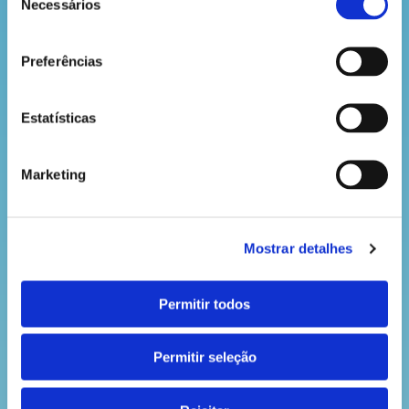
Necessários
de
pétalas vão absorvê-la, tornando-se da cor do
consentimento
corante.
Preferências
Estatísticas
VOLTAR
Marketing
Mostrar detalhes
Permitir todos
Permitir seleção