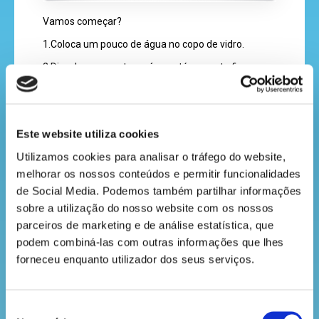
recebe
Vamos começar?
a
1.Coloca um pouco de água no copo de vidro.
revista
2.Dissolve o corante na água até que esta fique
colorida.
3.Coloca a flor dentro do copo e deixa-a mergulhada
hora
na água colorida por uns dias.
do
Este website utiliza cookies
recreio
Utilizamos cookies para analisar o tráfego do website, 
melhorar os nossos conteúdos e permitir funcionalidades 
de Social Media. Podemos também partilhar informações 
sobre a utilização do nosso website com os nossos 
cantinho
parceiros de marketing e de análise estatística, que 
podem combiná-las com outras informações que lhes 
do
forneceu enquanto utilizador dos seus serviços.
saber
Qual foi o resultado? De que cor ficou a flor após
esses dias? A explicação para o que aconteceu é
muito simples: a água percorre a planta desde o
Seleção
caule até às pétalas. Como a água é colorida, as