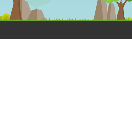
OLÁ
DESENHOS
MEGA
ANIMADOS
JOGOS
Dá a Mão à
Floresta
Jogos
A Grande
Interativos
HORA DO
Família Dá
Jogos em
RECREIO
à Mão à
papel
Aprender e
Floresta
Brincar
CANTINHO
Dia de Festa