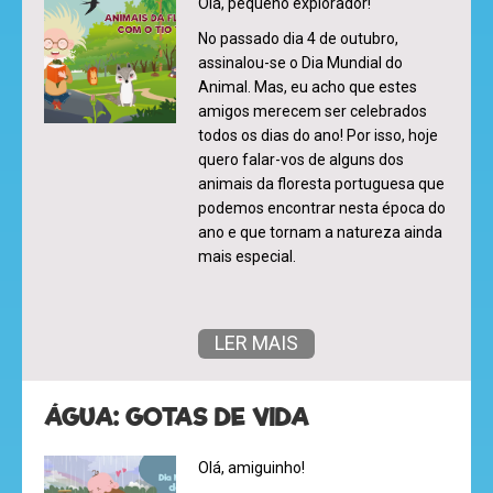
Olá, pequeno explorador!
No passado dia 4 de outubro,
hora
assinalou-se o Dia Mundial do
Animal. Mas, eu acho que estes
do
amigos merecem ser celebrados
recreio
todos os dias do ano! Por isso, hoje
quero falar-vos de alguns dos
animais da floresta portuguesa que
podemos encontrar nesta época do
ano e que tornam a natureza ainda
cantinho
mais especial.
do
saber
LER MAIS
ÁGUA: GOTAS DE VIDA
Olá, amiguinho!