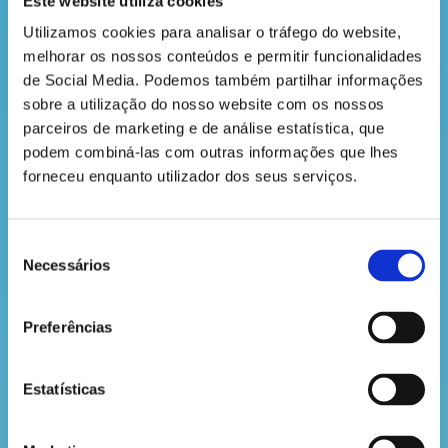
Este website utiliza cookies
Utilizamos cookies para analisar o tráfego do website, 
REPORTAGEM ESPECIAL: INÍCIO DO
melhorar os nossos conteúdos e permitir funcionalidades 
OUTONO!
de Social Media. Podemos também partilhar informações 
sobre a utilização do nosso website com os nossos 
Olá, olá, pequeno explorador da
parceiros de marketing e de análise estatística, que 
natureza!
podem combiná-las com outras informações que lhes 
forneceu enquanto utilizador dos seus serviços.
Em direto do coração da floresta,
fala o vosso jornalista preferido.
Hoje trago-te uma notícia muito
especial: o outono chegou!
Seleção
Necessários
de
LER MAIS
consentimento
Preferências
REGRESSO ÀS AULAS MAIS...
ANALÓGICO
Estatísticas
Olá, querido aluno!