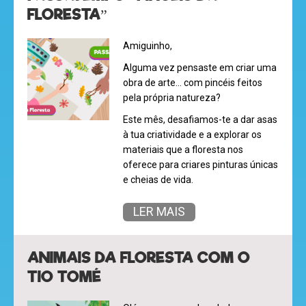
desenhos
FLORESTA”
animados
Amiguinho,
Alguma vez pensaste em criar uma
obra de arte… com pincéis feitos
mega
pela própria natureza?
jogos
Este mês, desafiamos-te a dar asas
à tua criatividade e a explorar os
materiais que a floresta nos
oferece para criares pinturas únicas
super
e cheias de vida.
eventos
LER MAIS
recebe
ANIMAIS DA FLORESTA COM O
a
TIO TOMÉ
revista