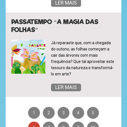
LER MAIS
PASSATEMPO “A MAGIA DAS
FOLHAS”
Já reparaste que, com a chegada
do outono, as folhas começam a
cair das árvores com mais
frequência? Que tal aproveitar este
tesouro da natureza e transformá-
lo em arte?
LER MAIS
1
2
3
4
5