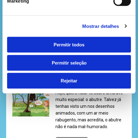
Marketing
Estou tão feliz por estarmos de
volta à escola! Mais um ano cheio
de descobertas, aventuras e
aprendizagens maravilhosas.
Mostrar detalhes
LER MAIS
Permitir todos
ABUTRE-PRETO: O GIGANTE
Permitir seleção
GENTIL DOS CÉUS
Rejeitar
Olá, pequeno explorador!
Hoje, quero falar-te sobre uma ave
muito especial: o abutre. Talvez já
tenhas visto um nos desenhos
animados, com um ar meio
rabugento, mas acredita, o abutre
não é nada mal-humorado.