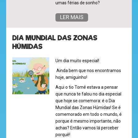
umas férias de sonho?
LER MAIS
hora
do
DIA MUNDIAL DAS ZONAS
recreio
HÚMIDAS
Um dia muito especial!
cantinho
Ainda bem que nos encontramos
do
hoje, amiguinho!
saber
Aqui o tio Tomé estava a pensar
que nunca te falou no dia especial
que hoje se comemora: é o Dia
Mundial das Zonas Húmidas! Se é
comemorado em todo o mundo, é
porque é mesmo importante, não
achas? Então vamos lá perceber
porquê!