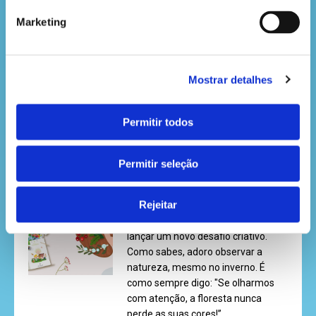
aproximar-se, resolve desvendar
uma curiosidade que, todos os
Marketing
invernos, lhe baila na cabeça: como
é que a floresta aguenta tanto frio
sem enregelar?
Mostrar detalhes
LER MAIS
Permitir todos
PASSATEMPO LANÇAMENTO –
PALETA DE CORES DA NATUREZA
Permitir seleção
Olá, pequeno artista da floresta!
Rejeitar
Estou muito entusiasmado para te
lançar um novo desafio criativo.
Como sabes, adoro observar a
natureza, mesmo no inverno. É
como sempre digo: "Se olharmos
com atenção, a floresta nunca
perde as suas cores!”