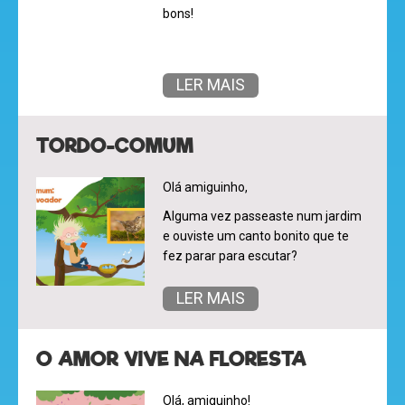
bons!
LER MAIS
TORDO-COMUM
Olá amiguinho,
Alguma vez passeaste num jardim
e ouviste um canto bonito que te
fez parar para escutar?
LER MAIS
olá
O AMOR VIVE NA FLORESTA
Olá, amiguinho!