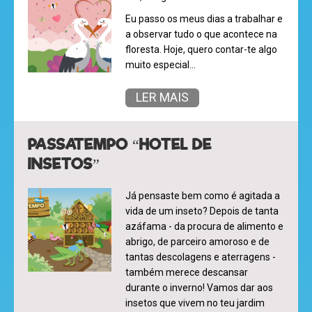
desenhos
Eu passo os meus dias a trabalhar e
animados
a observar tudo o que acontece na
floresta. Hoje, quero contar-te algo
muito especial…
LER MAIS
mega
jogos
PASSATEMPO “HOTEL DE
INSETOS”
super
Já pensaste bem como é agitada a
eventos
vida de um inseto? Depois de tanta
azáfama - da procura de alimento e
abrigo, de parceiro amoroso e de
tantas descolagens e aterragens -
recebe
também merece descansar
a
durante o inverno! Vamos dar aos
revista
insetos que vivem no teu jardim