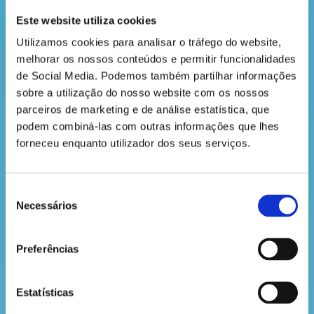
Olá, pequeno explorador da
Este website utiliza cookies
natureza!
Utilizamos cookies para analisar o tráfego do website, 
Hoje, vou falar-te de uma
melhorar os nossos conteúdos e permitir funcionalidades 
descoberta tão espantosa que até
de Social Media. Podemos também partilhar informações 
parece que saiu de um filme, mas é
sobre a utilização do nosso website com os nossos 
mesmo verdade!
parceiros de marketing e de análise estatística, que 
podem combiná-las com outras informações que lhes 
LER MAIS
forneceu enquanto utilizador dos seus serviços.
OS SUPERPODERES DA FLORESTA
Seleção
NO INVERNO
Necessários
de
consentimento
Amiguinho,
Preferências
Na floresta, o frio chegou com toda
a força. A formiga Francisca treme
dentro do seu pequeno casaco
Estatísticas
improvisado. Ao ver o tio Tomé