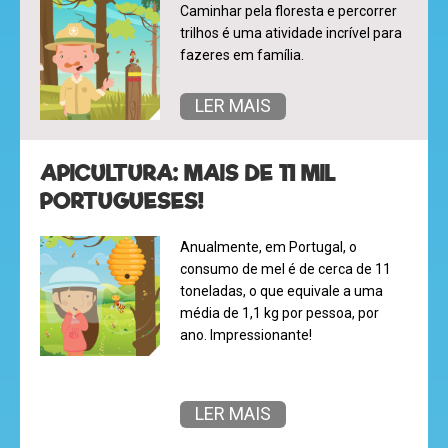
hora
Caminhar pela floresta e percorrer
do
trilhos é uma atividade incrível para
fazeres em família.
recreio
LER MAIS
cantinho
APICULTURA: MAIS DE 11 MIL
do
PORTUGUESES!
saber
Anualmente, em Portugal, o
consumo de mel é de cerca de 11
toneladas, o que equivale a uma
média de 1,1 kg por pessoa, por
ano. Impressionante!
LER MAIS