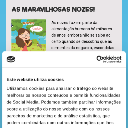
AS MARAVILHOSAS NOZES!
As nozes fazem parte da
alimentação humana há milhares
de anos, embora não se saiba ao
certo quando se descobriu que as
sementes da nogueira, escondidas
dentro de uma casca rija, eram
nutritivas, deliciosas e crocantes.
LER MAIS
Este website utiliza cookies
Utilizamos cookies para analisar o tráfego do website, 
SABES O QUE É O “BRAILLE”?
melhorar os nossos conteúdos e permitir funcionalidades 
de Social Media. Podemos também partilhar informações 
O Braille é uma forma de comunicar
sobre a utilização do nosso website com os nossos 
para que pessoas com deficiências
parceiros de marketing e de análise estatística, que 
visuais possam ler livros, jornais e
podem combiná-las com outras informações que lhes 
revistas.