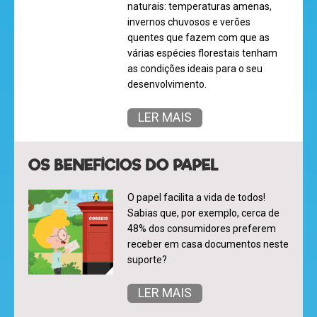
naturais: temperaturas amenas,
invernos chuvosos e verões
quentes que fazem com que as
várias espécies florestais tenham
as condições ideais para o seu
desenvolvimento.
LER MAIS
OS BENEFÍCIOS DO PAPEL
O papel facilita a vida de todos!
olá
Sabias que, por exemplo, cerca de
48% dos consumidores preferem
receber em casa documentos neste
suporte?
desenhos
LER MAIS
animados