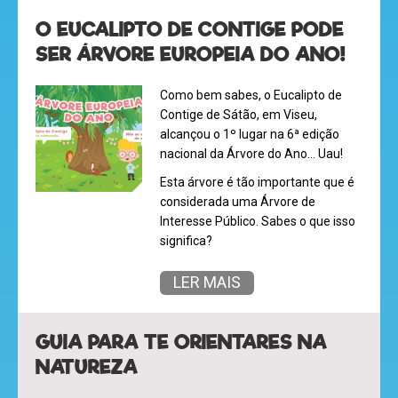
O EUCALIPTO DE CONTIGE PODE
SER ÁRVORE EUROPEIA DO ANO!
mega
jogos
Como bem sabes, o Eucalipto de
Contige de Sátão, em Viseu,
alcançou o 1º lugar na 6ª edição
nacional da Árvore do Ano... Uau!
super
Esta árvore é tão importante que é
eventos
considerada uma Árvore de
Interesse Público. Sabes o que isso
significa?
recebe
LER MAIS
a
revista
GUIA PARA TE ORIENTARES NA
NATUREZA