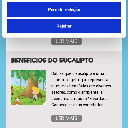
Chama-se “solstício de inverno” e
marca o início desta estação!
Permitir seleção
Começa hoje, a 21 de dezembro, e
traz de volta a noite mais longa do
Rejeitar
ano.
LER MAIS
BENEFÍCIOS DO EUCALIPTO
Sabias que o eucalipto é uma
espécie vegetal que representa
inúmeros benefícios em diversos
setores, como o ambiente, a
economia ou saúde? É verdade!
Conhece os seus contributos.
LER MAIS