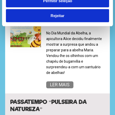
DIA MUNDIAL DA ABELHA – A
Permitir seleção
IMPORTÂNCIA DAS ABELHAS
Rejeitar
DIA MUNDIAL DA ABELHA – POR
UM MUNDO MAIS DOCE!
No Dia Mundial da Abelha, a
apicultora Alice decidiu finalmente
mostrar a surpresa que andou a
preparar para a abelha Maria.
Vendou-lhe os olhinhos com um
chapéu de buganvília e
surpreendeu-a com um santuário
de abelhas!
LER MAIS
PASSATEMPO “PULSEIRA DA
NATUREZA”