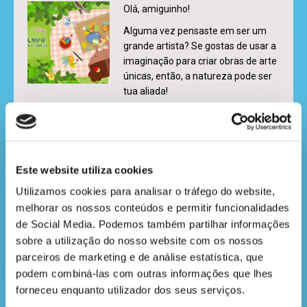
Olá, amiguinho!
Alguma vez pensaste em ser um
grande artista? Se gostas de usar a
imaginação para criar obras de arte
únicas, então, a natureza pode ser
tua aliada!
LER MAIS
UMA VERDADEIRA AULA DE
Este website utiliza cookies
DIREITO!
Utilizamos cookies para analisar o tráfego do website, 
melhorar os nossos conteúdos e permitir funcionalidades 
Num cantinho sossegado, à sombra
de Social Media. Podemos também partilhar informações 
de um pinheiro, a professora
sobre a utilização do nosso website com os nossos 
Patrícia aproveita um momento de
parceiros de marketing e de análise estatística, que 
pausa para preparar a próxima aula.
podem combiná-las com outras informações que lhes 
Como ontem foi o Dia da Criança,
forneceu enquanto utilizador dos seus serviços.
ela quer falar com os seus alunos