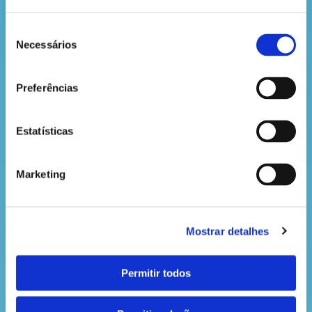
sobre um tema muito especial: os
direitos das crianças.
Seleção
Necessários
de
LER MAIS
consentimento
Preferências
COMO AS PLANTAS FOGEM DO
CALOR
Estatísticas
Olá, amiguinho!
Que bom receber-te aqui no meu
Marketing
laboratório! Gosto sempre de ver
que a tua curiosidade aumenta
sempre que descobres mais sobre
Mostrar detalhes
a nossa maravilhosa natureza.
LER MAIS
Permitir todos