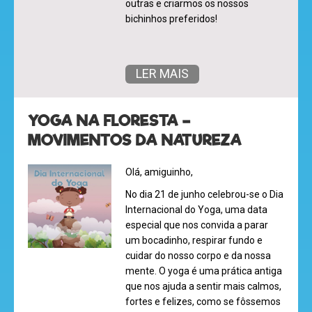
outras e criarmos os nossos
bichinhos preferidos!
desenhos
LER MAIS
animados
YOGA NA FLORESTA –
MOVIMENTOS DA NATUREZA
mega
jogos
Olá, amiguinho,
No dia
21 de junho
celebrou-se o
Dia
Internacional do Yoga
, uma data
super
especial que nos convida a parar
um bocadinho, respirar fundo e
eventos
cuidar do nosso corpo e da nossa
mente. O yoga é uma prática antiga
que nos ajuda a sentir mais calmos,
fortes e felizes, como se fôssemos
recebe