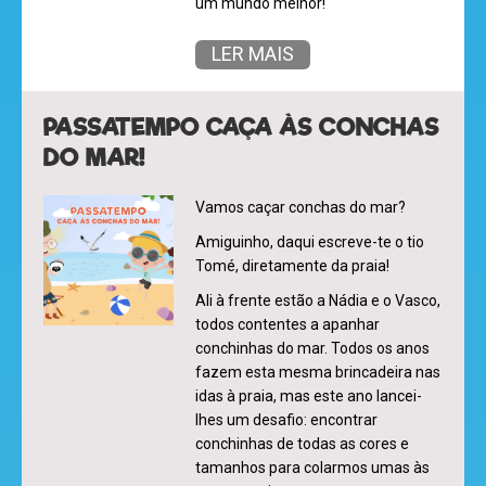
um mundo melhor!
LER MAIS
PASSATEMPO CAÇA ÀS CONCHAS
DO MAR!
Vamos caçar conchas do mar?
Amiguinho, daqui escreve-te o tio
Tomé, diretamente da praia!
Ali à frente estão a Nádia e o Vasco,
todos contentes a apanhar
conchinhas do mar. Todos os anos
fazem esta mesma brincadeira nas
idas à praia, mas este ano lancei-
lhes um desafio: encontrar
olá
conchinhas de todas as cores e
tamanhos para colarmos umas às