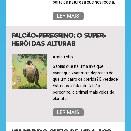
parte da natureza que nos rodeia.
a
revista
LER MAIS
FALCÃO-PEREGRINO: O SUPER-
hora
HERÓI DAS ALTURAS
do
recreio
Amiguinho,
Sabias que há uma ave que
consegue voar mais depressa do
que um carro de corrida? É verdade!
cantinho
Estamos a falar do falcão-
do
peregrino, o animal mais veloz do
planeta!
saber
LER MAIS