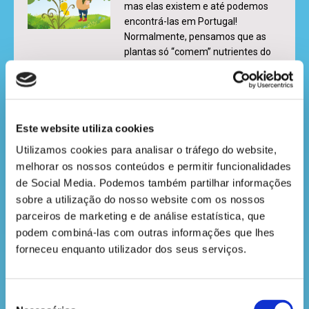
mas elas existem e até podemos
encontrá-las em Portugal!
Normalmente, pensamos que as
plantas só “comem” nutrientes do
solo, mas algumas, como a erva-
pinheiro-orvalhada, também
gostam de se alimentar de insetos.
Este website utiliza cookies
LER MAIS
Utilizamos cookies para analisar o tráfego do website, 
melhorar os nossos conteúdos e permitir funcionalidades 
AS FORMIGAS E OS EUCALIPTAIS
de Social Media. Podemos também partilhar informações 
sobre a utilização do nosso website com os nossos 
Pequeno explorador da floresta,
parceiros de marketing e de análise estatística, que 
Certamente já me viste a vaguear
podem combiná-las com outras informações que lhes 
pelo chão da floresta, sempre
forneceu enquanto utilizador dos seus serviços.
ocupada e muito concentrada! Mas
será que sabes o que faço todos os
dias? Hoje vou contar-te um pouco
Seleção
sobre a minha família, como nos