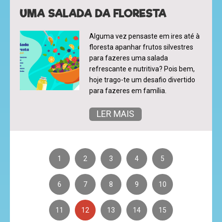
UMA SALADA DA FLORESTA
Alguma vez pensaste em ires até à
floresta apanhar frutos silvestres
para fazeres uma salada
refrescante e nutritiva? Pois bem,
hoje trago-te um desafio divertido
para fazeres em família.
LER MAIS
1
2
3
4
5
6
7
8
9
10
11
12
13
14
15