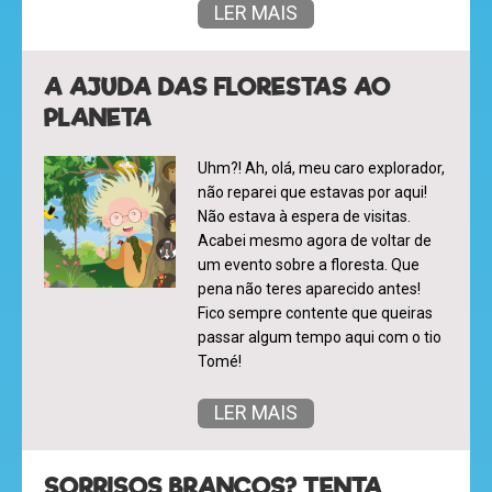
a
LER MAIS
revista
A AJUDA DAS FLORESTAS AO
PLANETA
hora
do
Uhm?! Ah, olá, meu caro explorador,
recreio
não reparei que estavas por aqui!
Não estava à espera de visitas.
Acabei mesmo agora de voltar de
um evento sobre a floresta. Que
pena não teres aparecido antes!
cantinho
Fico sempre contente que queiras
do
passar algum tempo aqui com o tio
saber
Tomé!
LER MAIS
SORRISOS BRANCOS? TENTA