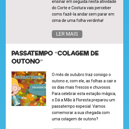
ensinar em seguida nesta atividade
do Corte e Costura vais perceber
como fazê-la andar sem parar em
desenhos
cima de uma folha verdinha!
animados
LER MAIS
PASSATEMPO “COLAGEM DE
mega
OUTONO”
jogos
O mês de outubro traz consigo o
outono e, com ele, as folhas a cair e
super
os dias mais frescos e chuvosos.
Para celebrar esta estação mágica,
eventos
o Dá a Mão à Floresta preparou um
passatempo especial. Vamos
comemorar a sua chegada com
uma colagem de outono?
recebe